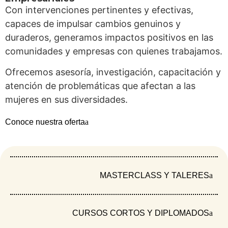
Acciones Locales (JAL-JAC) de las
Con intervenciones pertinentes y efectivas,
comunidades priorizadas en el área rural y
capaces de impulsar cambios genuinos y
urbana del municipio de Bucaramanga para la
duraderos, generamos impactos positivos en las
participación e incidencia desde la Equidad de
comunidades y empresas con quienes trabajamos.
género.
Ofrecemos asesoría, investigación, capacitación y
En este proceso participaran 70 jóvenes y 60
atención de problemáticas que afectan a las
mujeres pertenecientes a los barrios Granjas
mujeres en sus diversidades.
Julio Rincón, la Gloria, Miramanga y Primero de
Mayo y del corregimiento I (veredas San pedro
Conoce nuestra oferta
alto sector Miramar y La esmeralda),
corregimiento II (Vereda Rosa Blanca) y
Corregimiento III (vereda La malaña, Gualilo,
Santa Bárbara)
MASTERCLASS Y TALERES
Este proyecto constituye una apuesta por el
relevo generacional en los gobiernos locales
CURSOS CORTOS Y DIPLOMADOS
con enfoque de género, en el cual las mujeres