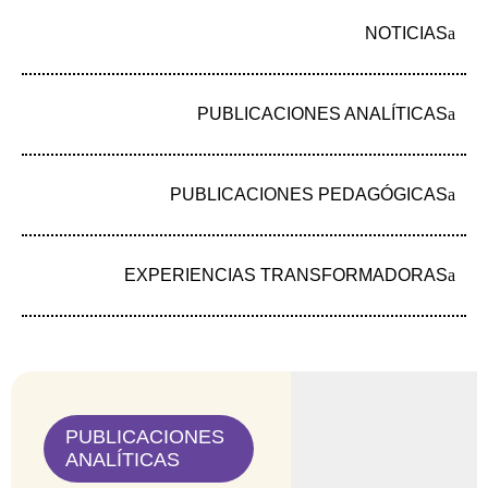
NOTICIAS
SOBRE LA
NUESTRO
FUNDACIÓN
TRABAJO
DONAR
PUBLICACIONES ANALÍTICAS
Conócenos
Nuestra oferta
Nuestra historia
Experiencias
Transformadoras
PUBLICACIONES PEDAGÓGICAS
Equipo core
Publicaciones
Gestión y
transparencia
Noticias
EXPERIENCIAS TRANSFORMADORAS
@2024 Fundación Mujer y Futuro
Política de tratamiento de datos
PUBLICACIONES
ANALÍTICAS