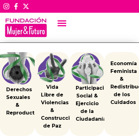
CÓMO TRANSFORMAMOS
DATOS DE GÉNERO
NOTICIAS
Economía
Talleres – Bosconia
Feminista
&
Redistribu
Vida
Participación
Derechos
de los
Libre de
Social &
Sexuales
Cuidados
Violencias
Ejercicio
&
&
de la
Reproductivos
Construcción
Ciudadanía
de Paz