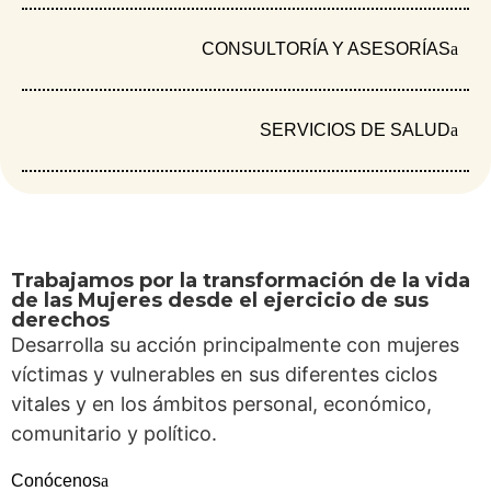
juegan el papel clave de orientar y compartir
sus conocimientos con las nuevas
CONSULTORÍA Y ASESORÍAS
generaciones.
De esta manera cada manada de animales del
SERVICIOS DE SALUD
mismo tipo tenía que encontrar su tótem y para
ello tuvieron que apuntar en hojas de colores
sus sueños, metas, intereses y para avanzar
hablar sobre la manera para cumplirlos y los
compromisos que deberán adoptar.
Trabajamos por la transformación de la vida
de las Mujeres desde el ejercicio de sus
derechos
Desarrolla su acción principalmente con mujeres
víctimas y vulnerables en sus diferentes ciclos
Comparte este contenido en:
vitales y en los ámbitos personal, económico,
comunitario y político.
Conócenos