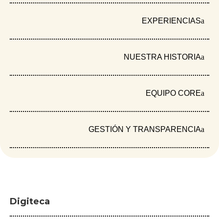
EXPERIENCIAS
NUESTRA HISTORIA
EQUIPO CORE
GESTIÓN Y TRANSPARENCIA
Lo que revela un ejercicio de medición del tiempo,
el cuidado y la defensa ambiental con mujeres del
Magdalena Medio, Santander Mientras los
gobiernos, los medios y los expertos conversan
sobre los grandes problemas del país, los más
Digiteca
esenciales recaen sobre los hombros de mujeres