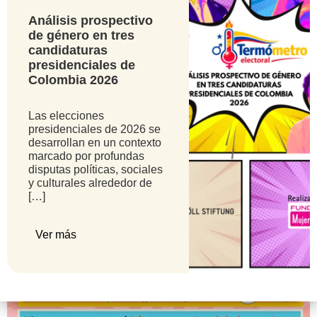
derecho requiere algo más que leyes: necesita
Análisis prospectivo
presencia, escucha y camino. Así empezó esta
de género en tres
historia: con la urgencia de hacer posible el
candidaturas
presidenciales de
acceso a la interrupción Voluntaria del Embarazo –
Colombia 2026
IVE en los territorios y vidas donde aún […]
Las elecciones
Fiesta Manifiesta: Un Día de las Mujeres
presidenciales de 2026 se
desarrollan en un contexto
diferente en Bucaramanga
marcado por profundas
disputas políticas, sociales
y culturales alrededor de
[…]
Ver más