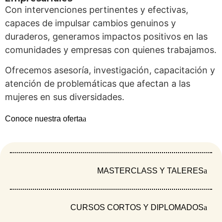
reproductiva en la frontera colombo-venezolana,
Con intervenciones pertinentes y efectivas,
capaces de impulsar cambios genuinos y
Catatumbo en crisis
duraderos, generamos impactos positivos en las
comunidades y empresas con quienes trabajamos.
Ofrecemos asesoría, investigación, capacitación y
atención de problemáticas que afectan a las
mujeres en sus diversidades.
Conoce nuestra oferta
MASTERCLASS Y TALERES
Triple exclusión: cuando el conflicto, la frontera y
la ruralidad se cruzan sobre el cuerpo de las
mujeres. El Catatumbo, en el norte de Colombia y
CURSOS CORTOS Y DIPLOMADOS
zona de frontera con Venezuela, es un territorio