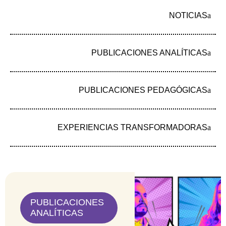
que nadie ve: las que cuidan. En las veredas y […]
NOTICIAS
La experiencia del Sextruck de Mujer y Futuro
PUBLICACIONES ANALÍTICAS
PUBLICACIONES PEDAGÓGICAS
EXPERIENCIAS TRANSFORMADORAS
PUBLICACIONES
IVE en movimiento: lo que hicimos para llevar el
ANALÍTICAS
derecho a donde más se necesita Garantizar un