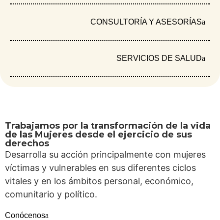
donde las leyes existen y la institucionalidad tiene
presencia formal. Sin embargo, para muchas
CONSULTORÍA Y ASESORÍAS
mujeres y personas con capacidad de gestar, […]
Fundación Mujer y Futuro participó en la
SERVICIOS DE SALUD
Conferencia Internacional sobre Planificación
Familiar (ICFP) 2025
Trabajamos por la transformación de la vida
de las Mujeres desde el ejercicio de sus
derechos
Desarrolla su acción principalmente con mujeres
víctimas y vulnerables en sus diferentes ciclos
vitales y en los ámbitos personal, económico,
comunitario y político.
Conócenos