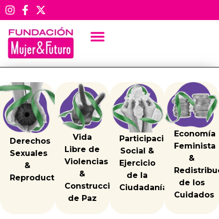
Categoría:
Noticias
Fundación Mujer y Futuro llevó el cuidado y la
Economía
participación ciudadana a la FILBo 2026
Vida
Participación
Derechos
Feminista
Libre de
Social &
Sexuales
&
Violencias
Ejercicio
&
Redistribu
&
de la
Reproductivos
de los
Construcción
Ciudadanía
Cuidados
de Paz