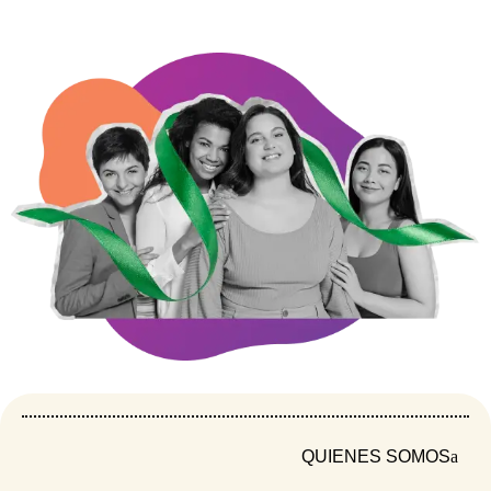
Por la salud sexual, la dignidad y los derechos
reproductivos de las mujeres en contextos de
crisis Del 3 al 6 de noviembre, en Bogotá, se llevó
a cabo la séptima edición de la Conferencia
Internacional sobre Planificación Familiar (ICFP
2025), el encuentro global más importante en
torno a los derechos sexuales y reproductivos,
cuyo […]
CUIDAdanas: todo lo que hacen por el país sin
que nadie lo vea
QUIENES SOMOS