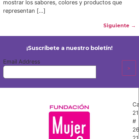
mostrar los sabores, colores y productos que
representan […]
Siguiente
→
¡Suscríbete a nuestro boletín!
Email Address
Ca
21
#
26
21