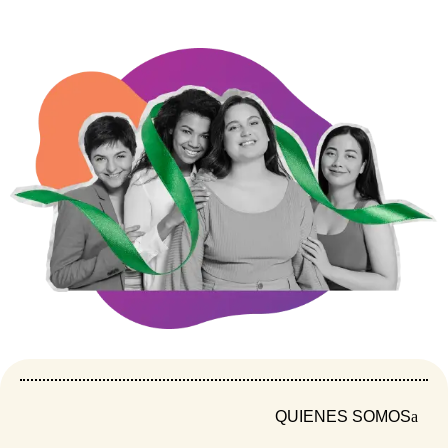
lideresas de Bucaramanga, San Vicente y El
Carmen de Chucurí,
mientras se capacitaban
sobre violencia sexual y violencia política
,
simbolizan a las mujeres que ya no están, así
como la necesidad urgente de proteger a
aquellas que aún están en riesgo.
“
Ellas serán entregadas a funcionarios clave
de la ruta de atención de las violencias
contra
las mujeres, como un recordatorio de su papel
en el cuidado de todas las santandereanas,
desde el Gobernador hasta inspectores de
policía recibirán esta pieza de memoria, para
recordar el papel preponderante que tienen en
que las mujeres sigamos vivas”, aseguró Nayibe
Fuentes, coordinadora de la iniciativa.
QUIENES SOMOS