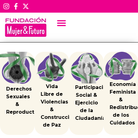
NOTICIAS
Santander en alerta: cifras
alarmantes de violencias contra
las mujeres impulsan la
campaña #SiYaNoEstoy
Economía
Vida
Participación
Derechos
Feminista
Libre de
Social &
Sexuales
&
Violencias
Ejercicio
&
Redistribu
&
de la
Reproductivos
de los
Construcción
Ciudadanía
Cuidados
de Paz