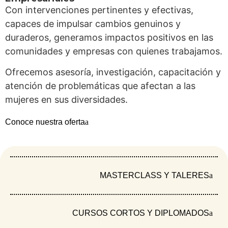
Con intervenciones pertinentes y efectivas,
departamento.
capaces de impulsar cambios genuinos y
Los datos exponen una
realidad cruda y
duraderos, generamos impactos positivos en las
urgente
, según reporta el Observatorio Mujeres
comunidades y empresas con quienes trabajamos.
y equidad de género de Santander:
Ofrecemos asesoría, investigación, capacitación y
Van 15 feminicidios en el departamento, lo
atención de problemáticas que afectan a las
que significa que, en promedio, cada 24
mujeres en sus diversidades.
días una mujer es asesinada de esta
Conoce nuestra oferta
manera.
En los primeros nueve meses de 2024, se
registraron 3,476 denuncias de violencia
intrafamiliar sobre mujeres y niñas, lo que
MASTERCLASS Y TALERES
equivale a un caso cada 2 horas.
En el mismo periodo, se reportaron 497
denuncias de violencia sexual contra
CURSOS CORTOS Y DIPLOMADOS
mujeres y niñas, lo que equivale a un caso