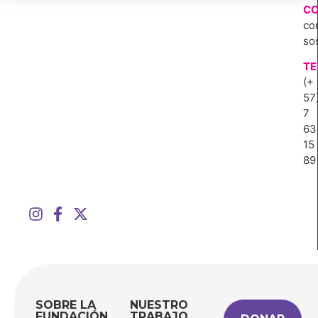
CO
co
so
TE
(+
57
7
63
15
89
SOBRE LA
NUESTRO
FUNDACIÓN
TRABAJO