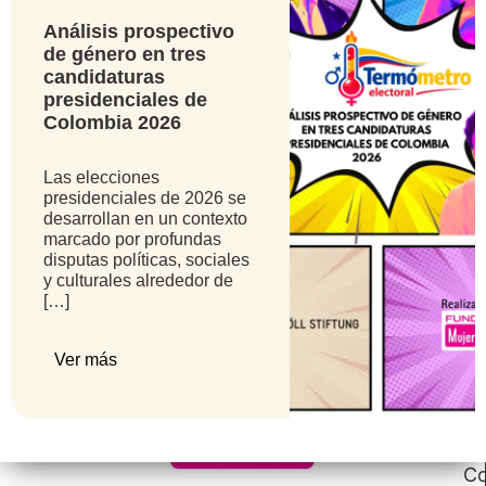
Análisis prospectivo
¡Suscríbete a nuestro boletín!
de género en tres
candidaturas
Email Address
presidenciales de
Colombia 2026
Las elecciones
presidenciales de 2026 se
desarrollan en un contexto
Ca
marcado por profundas
disputas políticas, sociales
21
y culturales alrededor de
#
[…]
26
21
Ver más
S
Fr
Bu
Co