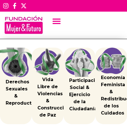
NOTICIAS
CUIDAdanas: todo lo que hacen
por el país sin que nadie lo vea
Economía
Vida
Participación
Derechos
Feminista
Libre de
Social &
Sexuales
&
Violencias
Ejercicio
&
Redistribu
&
de la
Reproductivos
de los
Construcción
Ciudadanía
Cuidados
de Paz