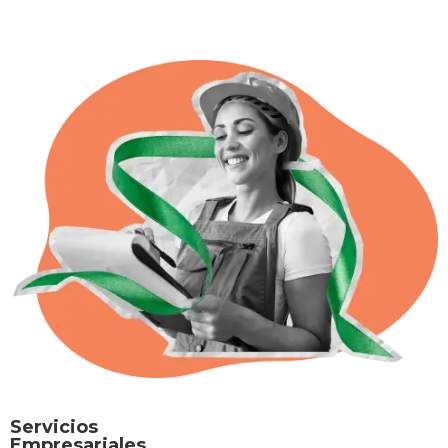
Lo que revela un
ejercicio de medición
del tiempo, el cuidado y
la defensa ambiental
con mujeres del
Magdalena Medio,
Santander
Servicios
Empresariales