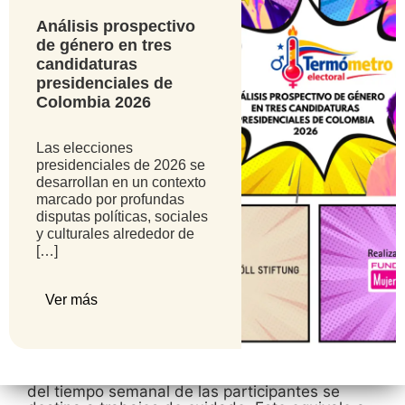
pertenece a colectividades con enfoque en
Análisis prospectivo
derechos, ambientales o de género.
de género en tres
candidaturas
69
%
presidenciales de
Colombia 2026
son jefas de hogar.
Las elecciones
presidenciales de 2026 se
desarrollan en un contexto
Edad:
20 a 59 años. Grupo etario más
marcado por profundas
representado:
40 y 59 años.
disputas políticas, sociales
y culturales alrededor de
[…]
Tiempo dedicado al cuidado
Ver más
61
%
del tiempo semanal de las participantes se