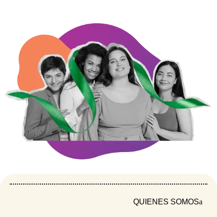
desgaste físico y emocional, y los obstáculos
que enfrentan para ejercer liderazgo.
Hablaron también de lo que no alcanza: el
tiempo, la salud, el apoyo, el descanso. De los
riesgos que enfrentan cuando lideran, y de lo
que necesitan para que el cuidado no recaiga
solo sobre ellas.
Todo eso quedó registrado. Porque entender
sus cifras es también entender sus luchas. Este
estudio es un paso más para poner el cuidado
en el centro: no como un privilegio, sino como
un derecho que el país aún no reconoce.
QUIENES SOMOS