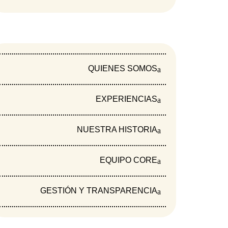
e trazó la Fundación Mujer y Futuro al
 la Organización de Estados Americanos- OEA.
rganización que conoce las realidades del
QUIENES SOMOS
el diseño de políticas gubernamentales por
EXPERIENCIAS
s gobiernos y los organismos interamericanos
NUESTRA HISTORIA
o, y Fundación Mujer y Futuro es la segunda
EQUIPO CORE
GESTIÓN Y TRANSPARENCIA