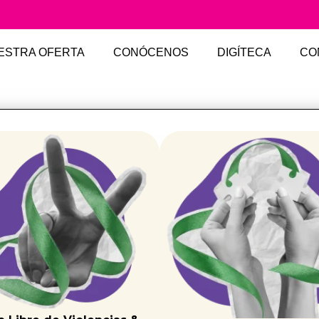
ESTRA OFERTA
CONÓCENOS
DIGÍTECA
CO
NOTICIAS
Fundación Mujer y Futuro como organi
de la sociedad civil