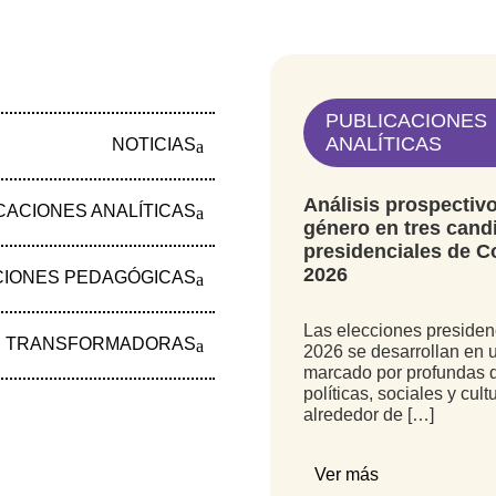
PUBLICACIONES
ANALÍTICAS
NOTICIAS
Comparte este contenido en:
Análisis prospectiv
CACIONES ANALÍTICAS
género en tres cand
presidenciales de C
2026
CIONES PEDAGÓGICAS
Las elecciones presiden
S TRANSFORMADORAS
En Santander, también el trabajo doméstico no es amor, sino trabajo no remunerado
Mujeres
2026 se desarrollan en 
marcado por profundas 
políticas, sociales y cult
alrededor de […]
 a nuestro boletín!
Email Address
Ver más