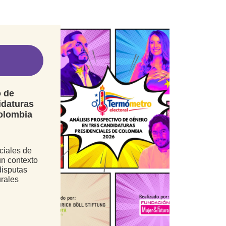
o de
idaturas
olombia
SIGUIENTE
ciales de
 de Santander tienen una agenda por sus derechos
un contexto
disputas
urales