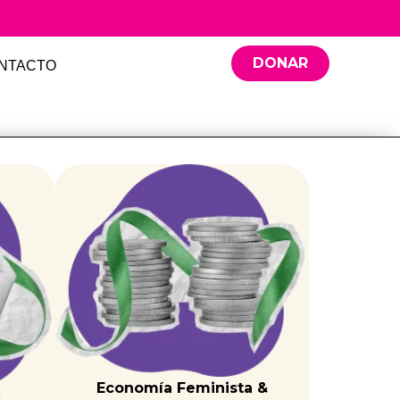
DONAR
NTACTO
zación representante
Economía Feminista &