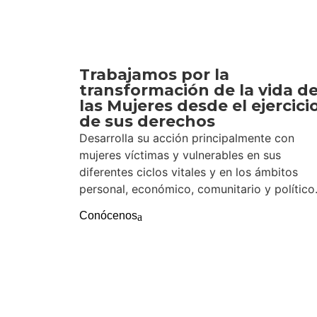
Visibilizar la situación de las mujeres en San
solicitar, hace más de un año, su designaci
Trabajamos por la
“Es muy importante porque es un reconocimi
transformación de la vida d
territorio desde su creación hace 35 años”,
las Mujeres desde el ejercici
de sus derechos
El registro aprobado también facilita el in
Desarrolla su acción principalmente con
medio de la participación organizada y el d
mujeres víctimas y vulnerables en sus
e internacionales.
diferentes ciclos vitales y en los ámbitos
personal, económico, comunitario y político
Hasta la fecha, según las cifras de la OEA,
por Santander y la 53 de Colombia.
Conócenos
Johana Durán
Directora Fundación Mujer y Futuro