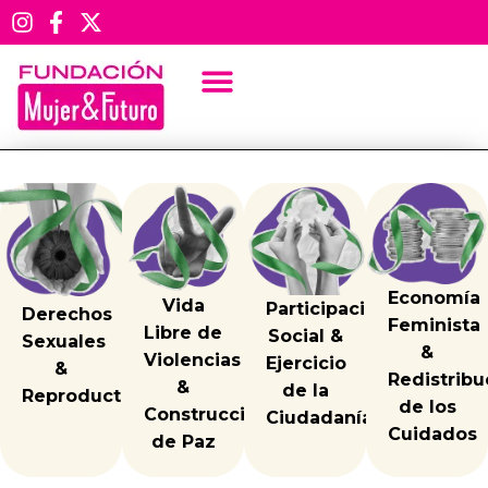
Inicio
Nuestras
Cartilla
Publicaciones
técnica y de apoyo a la IVE
Economía
Vida
PUBLICACIONES
Participación
Derechos
Feminista
Libre de
PEDAGÓGICAS
Social &
Sexuales
&
Violencias
Ejercicio
&
Redistribu
&
Cartilla
de la
Reproductivos
de los
Construcción
Ciudadanía
técnica y
Cuidados
de Paz
de apoyo