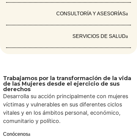
organizaciones
sociales y redes de
CONSULTORÍA Y ASESORÍAS
apoyo que acompañan
procesos de IVE. Con
lenguaje accesible y
SERVICIOS DE SALUD
enfoque de género,
esta herramienta
fortalece la autonomía
reproductiva y el
acceso digno a
Trabajamos por la transformación de la vida
de las Mujeres desde el ejercicio de sus
servicios seguros.
derechos
Descárgala,
Desarrolla su acción principalmente con mujeres
compártela y únete a
víctimas y vulnerables en sus diferentes ciclos
la ola verde por la vida
vitales y en los ámbitos personal, económico,
y la dignidad.
comunitario y político.
Conócenos
DESCARGAR