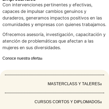
identificar barreras,
Con intervenciones pertinentes y efectivas,
reconocer rutas de
capaces de impulsar cambios genuinos y
atención y exigir el
duraderos, generamos impactos positivos en las
cumplimiento de este
comunidades y empresas con quienes trabajamos.
derecho,
especialmente frente
Ofrecemos asesoría, investigación, capacitación y
al sistema de salud y la
atención de problemáticas que afectan a las
justicia.
mujeres en sus diversidades.
Una guía para
Conoce nuestra oferta
acompañar,
argumentar y
defender el derecho a
decidir
MASTERCLASS Y TALERES
Es ideal para personas
gestantes, estudiantes
CURSOS CORTOS Y DIPLOMADOS
de derecho,