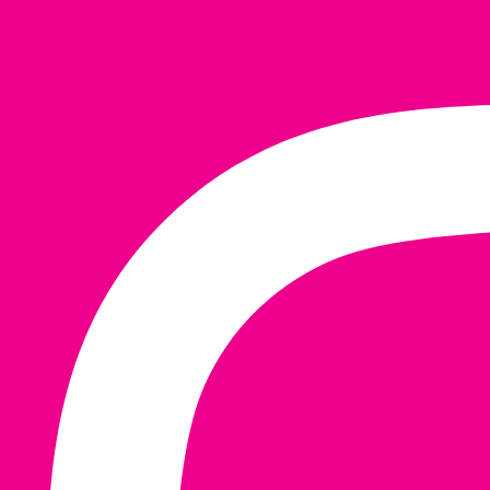
Ir
al
contenido